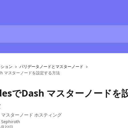
クション
バリデータノードとマスターノード
でDash マスターノードを設定する方法
nodesでDash マスターノードを
法
SH) マスターノード ホスティング
：
Sephiroth
4月22日