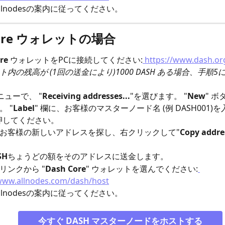
llnodesの案内に従ってください。
Core ウォレットの場合
re
 ウォレットをPCに接続してください:
 https://www.dash.o
ト内の残高が (1回の送金により)1000 DASH ある場合、手順
ニューで、 "
Receiving addresses...
"を選びます。 "
New
" 
 "
Label
" 欄に、お客様のマスターノード名 (例 DASH001)
押してください。
お客様の新しいアドレスを探し、右クリックして"
Copy addre
SH
ちょうどの額をそのアドレスに送金します。
リンクから "
Dash Core
" ウォレットを選んでください:
/www.allnodes.com/dash/host
llnodesの案内に従ってください。
今すぐ DASH マスターノードをホストする