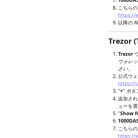
1000DA
こちらの
https:/
以降の A
Trezor 
Trezor
 
ウォレッ
さい。
公式ウェ
https://s
"
+
" ボ
追加され
ューを選
"
Show f
1000DA
こちらの
https:/