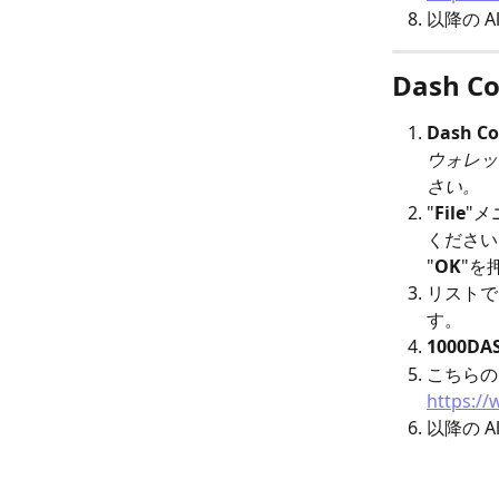
以降の A
Dash 
Dash Co
ウォレッ
さい。
"
File
"メ
ください。
"
OK
"を
リストで
す。
1000DA
こちらの
https:/
以降の A