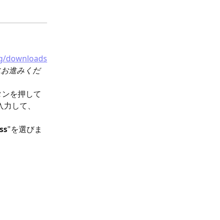
rg/downloads
5にお進みくだ
ボタンを押して
を入力して、 
ss
"を選びま