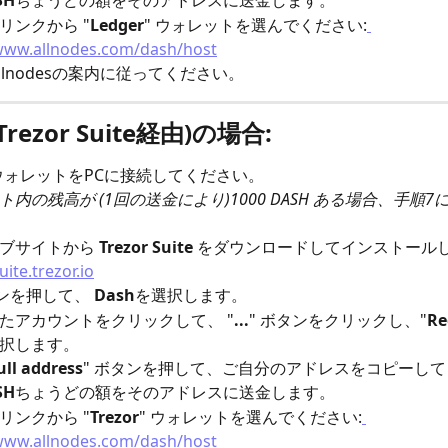
SH
ちょうどの額をそのアドレスに送金します。
リンクから "
Ledger
" ウォレットを選んでください:
/www.allnodes.com/dash/host
llnodesの案内に従ってください。
(Trezor Suite経由)の場合:
ウォレットをPCに接続してください。
ト内の残高が (1回の送金により)1000 DASH ある場合、手順
ブサイトから 
Trezor Suite
 をダウンロードしてインストールし
uite.trezor.io
タンを押して、 
Dash
を選択します。
たアカウントをクリックして、 "
...
" ボタンをクリックし、"
Re
択します。
ull address
" ボタンを押して、ご自分のアドレスをコピーし
SH
ちょうどの額をそのアドレスに送金します。
リンクから "
Trezor
" ウォレットを選んでください:
/www.allnodes.com/dash/host