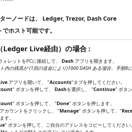
ターノードは、 Ledger, Trezor, Dash Core
ットでホスト可能です。
（Ledger Live経由）の場合 :
 ウォレットをPCに接続して、 
Dash
 アプリを開きます。
ト内の残高が (1回の送金により)1000 DASH ある場合、手順
Live
 アプリを開いて、 "
Accounts
"タブを押してください。
count
" ボタンを押して、 
Dash
を選択し、 "
Continue
" ボタ
count
" ボタンを押して、 "
Done
" ボタンを押します。
アカウントをクリックし、 "
Manage
" ボタンを押して、"
Rece
ます。
ue
" ボタンを押して、ご自分のアドレスをコピーしてください