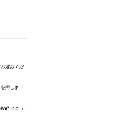
8にお進みくだ
ンを押しま
ive
" メニュ
。