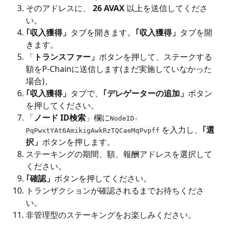
そのアドレスに、 
26 AVAX
 以上を送信してくださ
い。
｢収入獲得」
タブを開きます。
｢収入獲得」
タブを開
きます。
「
トランスファー」
ボタンを押して、ステークする
額をP-Chainに送信します(まだ実施していなかった
場合)。
｢収入獲得」
タブで、
｢デレゲーターの追加」
ボタン
を押してください。
「
ノード ID検索
」欄に
NodeID-
 を入力し、
｢選
PqPwxtYAt6AmikigAwkRzTQCaeMqPvpff
択」
ボタンを押します。
ステーキングの期間、額、報酬アドレスを選択して
ください。
｢確認」
ボタンを押してください。
トランザクションが確認されるまでお待ちくださ
い。
非管理型のステーキングをお楽しみください。