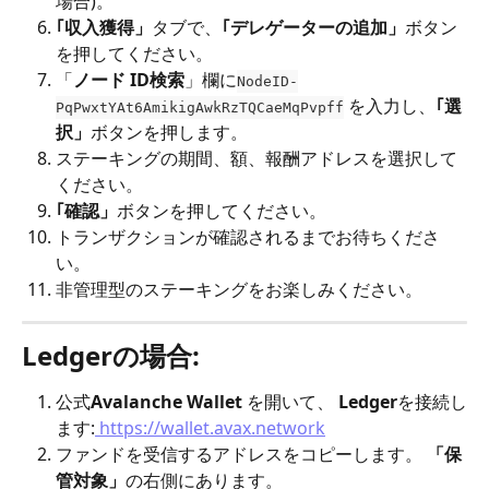
場合)。
｢収入獲得」
タブで、
｢デレゲーターの追加」
ボタン
を押してください。
「
ノード ID検索
」欄に
NodeID-
 を入力し、
｢選
PqPwxtYAt6AmikigAwkRzTQCaeMqPvpff
択」
ボタンを押します。
ステーキングの期間、額、報酬アドレスを選択して
ください。
｢確認」
ボタンを押してください。
トランザクションが確認されるまでお待ちくださ
い。
非管理型のステーキングをお楽しみください。
Ledgerの場合:
公式
Avalanche
Wallet
 を開いて、 
Ledger
を接続し
ます:
 https://wallet.avax.network
ファンドを受信するアドレスをコピーします。 
「保
管対象」
の右側にあります。