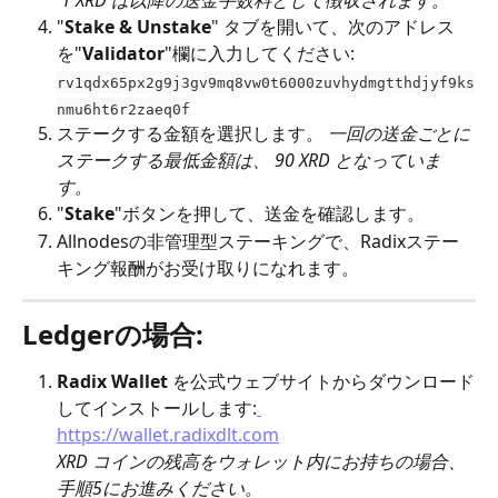
​ 
1 XRD は以降の送金手数料として徴収されます。
"
Stake & Unstake
" タブを開いて、次のアドレス
を"
Validator
"欄に入力してください: 
rv1qdx65px2g9j3gv9mq8vw0t6000zuvhydmgtthdjyf9ks
nmu6ht6r2zaeq0f
ステークする金額を選択します。 
一回の送金ごとに
ステークする最低金額は、 90 XRD となっていま
す。
"
Stake
"ボタンを押して、送金を確認します。
Allnodesの非管理型ステーキングで、Radixステー
キング報酬がお受け取りになれます。
Ledgerの場合:
Radix Wallet
 を公式ウェブサイトからダウンロード
してインストールします:
https://wallet.radixdlt.com
XRD コインの残高をウォレット内にお持ちの場合、
手順5にお進みください。