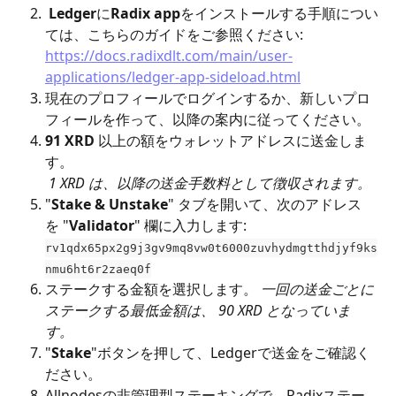
Ledger
に
Radix app
をインストールする手順につい
ては、こちらのガイドをご参照ください: 
https://docs.radixdlt.com/main/user-
applications/ledger-app-sideload.html
現在のプロフィールでログインするか、新しいプロ
フィールを作って、以降の案内に従ってください。
91 XRD
 以上の額をウォレットアドレスに送金しま
す。
​ 
1 XRD は、以降の送金手数料として徴収されます。
"
Stake & Unstake
" タブを開いて、次のアドレス
を "
Validator
" 欄に入力します: 
rv1qdx65px2g9j3gv9mq8vw0t6000zuvhydmgtthdjyf9ks
nmu6ht6r2zaeq0f
ステークする金額を選択します。 
一回の送金ごとに
ステークする最低金額は、 90 XRD となっていま
す。
"
Stake
"ボタンを押して、Ledgerで送金をご確認く
ださい。
Allnodesの非管理型ステーキングで、Radixステー