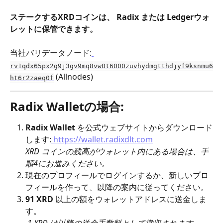
ステークするXRDコインは、 Radix または Ledgerウォ
レットに保管できます。
当社バリデータノード:
rv1qdx65px2g9j3gv9mq8vw0t6000zuvhydmgtthdjyf9ksnmu6
 (Allnodes)
ht6r2zaeq0f
Radix Walletの場合:
Radix Wallet
 を公式ウェブサイトからダウンロード
します:
 https://wallet.radixdlt.com
XRD コインの残高がウォレット内にある場合は、手
順4にお進みください。
現在のプロフィールでログインするか、新しいプロ
フィールを作って、以降の案内に従ってください。
91 XRD
 以上の額をウォレットアドレスに送金しま
す。