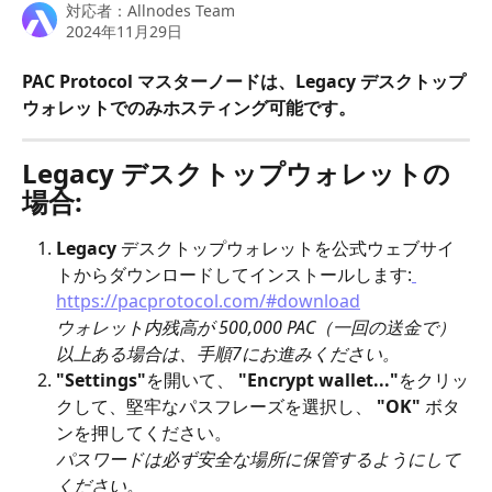
対応者：
Allnodes Team
2024年11月29日
PAC Protocol マスターノードは、Legacy デスクトップ
ウォレットでのみホスティング可能です。
Legacy デスクトップウォレットの
場合:
Legacy 
デスクトップウォレットを公式ウェブサイ
トからダウンロードしてインストールします:
https://pacprotocol.com/#download
ウォレット内残高が 500,000 PAC（一回の送金で） 
以上ある場合は、手順7にお進みください。
"Settings"
を開いて、 
"Encrypt wallet..."
をクリッ
クして、堅牢なパスフレーズを選択し、
 "OK"
 ボタ
ンを押してください。
パスワードは必ず安全な場所に保管するようにして
ください。