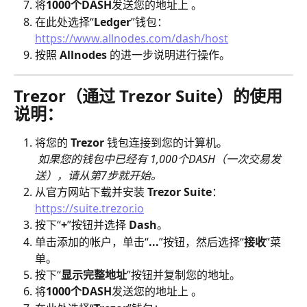
将
1000个DASH
发送您的地址上 。
在此处选择“
Ledger
”钱包：
https://www.allnodes.com/dash/host
按照 
Allnodes
 的进一步说明进行操作。
Trezor（通过 Trezor Suite）的使用
说明：
将您的
 Trezor
 钱包连接到您的计算机。
​ 
如果您的钱包中已经有 1,000个DASH（一次交易发
送），请从第7步就开始。
从官方网站下载并安装 
Trezor Suite
：
https://suite.trezor.io
按下“
+
”按钮并选择 
Dash
。
单击添加的帐户，单击“
...
”按钮，然后选择“
接收
”菜
单。
按下“
显示完整地址
”按钮并复制您的地址。
将
1000个DASH
发送您的地址上 。