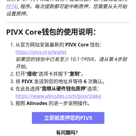
PET4L
 程序。每次提款都可能中断质押，您需要从头开始
设置质押。
PIVX Core钱包的使用说明：
从官方网站安装最新的 
PIVX Core
 钱包：
https://pivx.org/wallet
如果您的钱包中已有至少 10.1个PIVX，请从第 4步就
开始。
打开“
接收
”选项卡并按下“
复制
”。
将
 PIVX
 发送到您的地址并等待 
6
 次确认。
在此处选择“
我想从硬件钱包质押
”选项：
https://www.allnodes.com/pivx/stake
按照 
Allnodes 
的进一步说明操作。
立即就质押您的PIVX
有问题吗？