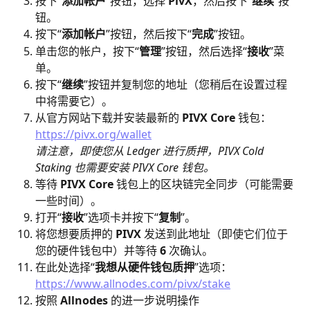
按下“
添加帐户
”按钮，选择 
PivX
，然后按下“
继续
”按
钮。
按下“
添加帐户
”按钮，然后按下“
完成
”按钮。
单击您的帐户，按下“
管理
”按钮，然后选择“
接收
”菜
单。
按下“
继续
”按钮并复制您的地址（您稍后在设置过程
中将需要它）。
从官方网站下载并安装最新的 
PIVX Core
 钱包：
https://pivx.org/wallet
请注意，即使您从 Ledger 进行质押，PIVX Cold 
Staking 也需要安装 PIVX Core 钱包。
等待 
PIVX Core
 钱包上的区块链完全同步（可能需要
一些时间）。
打开“
接收
”选项卡并按下“
复制
”。
将您想要质押的 
PIVX
 发送到此地址（即使它们位于
您的硬件钱包中）并等待 
6
 次确认。
在此处选择“
我想从硬件钱包质押
”选项：
https://www.allnodes.com/pivx/stake
按照 
Allnodes 
的进一步说明操作