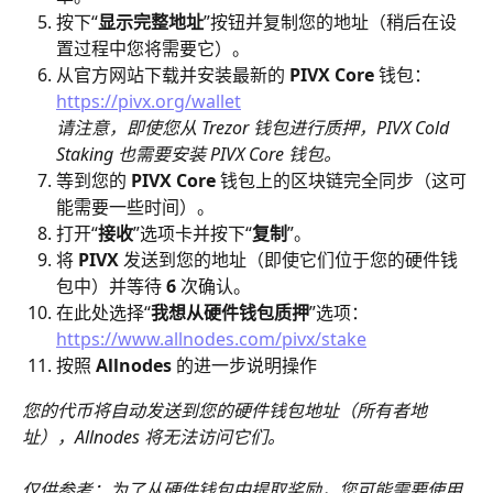
按下“
显示完整地址
”按钮并复制您的地址（稍后在设
置过程中您将需要它）。
从官方网站下载并安装最新的 
PIVX Core
 钱包：
https://pivx.org/wallet
​请注意，即使您从 Trezor 钱包进行质押，PIVX Cold 
Staking 也需要安装 PIVX Core 钱包。
等到您的 
PIVX Core
 钱包上的区块链完全同步（这可
能需要一些时间）。
打开“
接收
”选项卡并按下“
复制
”。
将
 PIVX
 发送到您的地址（即使它们位于您的硬件钱
包中）并等待 
6
 次确认。
在此处选择“
我想从硬件钱包质押
”选项：
https://www.allnodes.com/pivx/stake
按照 
Allnodes 
的进一步说明操作
您的代币将自动发送到您的硬件钱包地址（所有者地
址），Allnodes 将无法访问它们。
仅供参考：为了从硬件钱包中提取奖励，您可能需要使用 