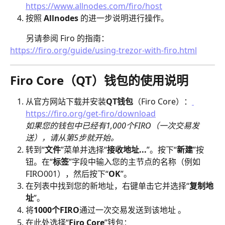
https://www.allnodes.com/firo/host
按照 
Allnodes
 的进一步说明进行操作。
        另请参阅 Firo 的指南：
https://firo.org/guide/using-trezor-with-firo.html
Firo Core（QT）钱包的使用说明
从官方网站下载并安装
QT钱包
（Firo Core）：
https://firo.org/get-firo/download
如果您的钱包中已经有1,000个FIRO（一次交易发
送），请从第5步就开始。
转到“
文件
”菜单并选择“
接收地址...
”。按下“
新建
”按
钮。在“
标签
”字段中输入您的主节点的名称（例如 
FIRO001），然后按下“
OK
”。
在列表中找到您的新地址，右键单击它并选择“
复制地
址
”。
将
1000个FIRO
通过一次交易发送到该地址 。
在此处选择“
Firo Core
”钱包：