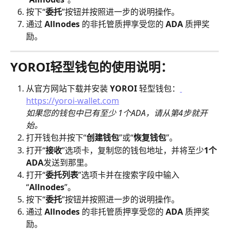
按下“
委托
”按钮并按照进一步的说明操作。
通过 
Allnodes 
的非托管质押享受您的 
ADA 
质押奖
励。
YOROI轻型钱包的使用说明：
从官方网站下载并安装 
YOROI 
轻型钱包：
https://yoroi-wallet.com
如果您的钱包中已有至少 1个ADA，请从第4步就开
始。
打开钱包并按下“
创建钱包
”或“
恢复钱包
”。
打开“
接收
”选项卡，复制您的钱包地址，并将至少
1个
ADA
发送到那里。
打开“
委托列表
”选项卡并在搜索字段中输入
“
Allnodes
”。
按下“
委托
”按钮并按照进一步的说明操作。
通过 
Allnodes 
的非托管质押享受您的 
ADA 
质押奖
励。