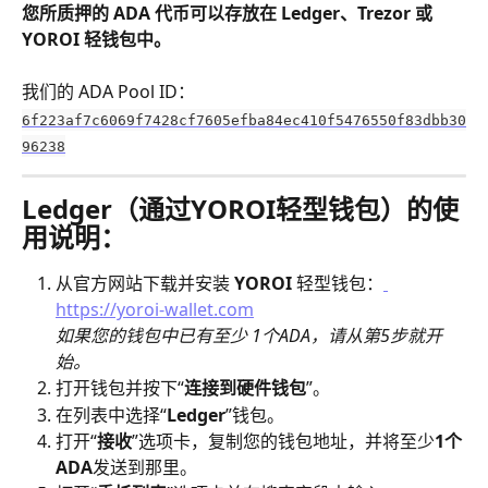
您所质押的 ADA 代币可以存放在 Ledger、Trezor 或 
YOROI 轻钱包中。
我们的 ADA Pool ID：
6f223af7c6069f7428cf7605efba84ec410f5476550f83dbb30
96238
Ledger（通过YOROI轻型钱包）的使
用说明：
从官方网站下载并安装 
YOROI 
轻型钱包：
https://yoroi-wallet.com
如果您的钱包中已有至少 1个ADA，请从第5步就开
始。
打开钱包并按下“
连接到硬件钱包
”。
在列表中选择“
Ledger
”钱包。
打开“
接收
”选项卡，复制您的钱包地址，并将至少
1个
ADA
发送到那里。