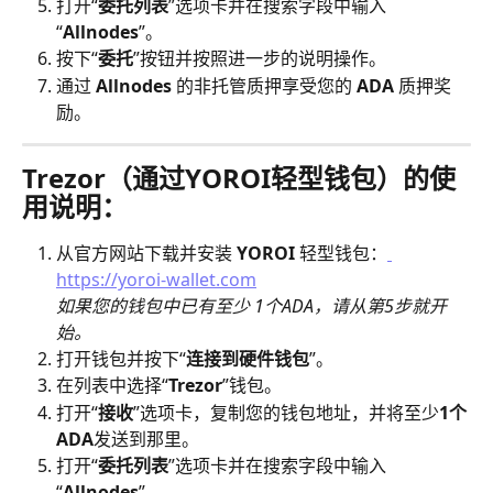
打开“
委托列表
”选项卡并在搜索字段中输入
“
Allnodes
”。
按下“
委托
”按钮并按照进一步的说明操作。
通过 
Allnodes 
的非托管质押享受您的 
ADA 
质押奖
励。
Trezor（通过YOROI轻型钱包）的使
用说明：
从官方网站下载并安装 
YOROI 
轻型钱包：
https://yoroi-wallet.com
如果您的钱包中已有至少 1个ADA，请从第5步就开
始。
打开钱包并按下“
连接到硬件钱包
”。
在列表中选择“
Trezor
”钱包。
打开“
接收
”选项卡，复制您的钱包地址，并将至少
1个
ADA
发送到那里。
打开“
委托列表
”选项卡并在搜索字段中输入
“
Allnodes
”。