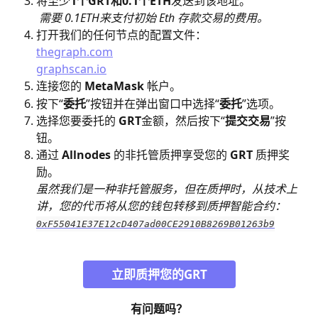
将至少
1个GRT和0.1个ETH
发送到该地址。
需要 0.1ETH来支付初始 Eth 存款交易的费用。
打开我们的任何节点的配置文件：
thegraph.com
graphscan.io
连接您的 
MetaMask
 帐户。
按下“
委托
”按钮并在弹出窗口中选择“
委托
”选项。
选择您要委托的 
GRT
金额，然后按下“
提交交易
”按
钮。
通过 
Allnodes
 的非托管质押享受您的 
GRT 
质押奖
励。
虽然我们是一种非托管服务，但在质押时，从技术上
讲，您的代币将从您的钱包转移到质押智能合约：
0xF55041E37E12cD407ad00CE2910B8269B01263b9
立即质押您的GRT
有问题吗？