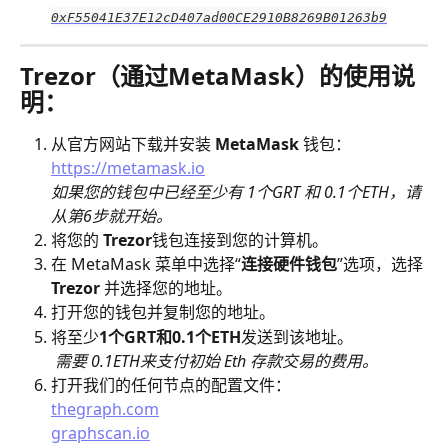
0xF55041E37E12cD407ad00CE2910B8269B01263b9
Trezor（通过MetaMask）的使用说
明：
从官方网站下载并安装 
MetaMask 
钱包：
https://metamask.io
如果您的钱包中已经至少有 1个GRT 和 0.1个ETH，请
从第6步就开始。
将您的 
Trezor
钱包连接到您的计算机。
在 MetaMask 菜单中选择“
连接硬件钱包
”选项，选择 
Trezor 
并选择您的地址。
打开您的钱包并复制您的地址。
将至少
1个GRT和0.1个ETH
发送到该地址。
需要 0.1ETH来支付初始 Eth 存款交易的费用。
打开我们的任何节点的配置文件：
thegraph.com
graphscan.io