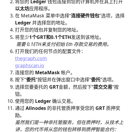
将您的 
Ledger 
钱包连接到您的计算机并在其上打开
以太坊
应用程序。
在 MetaMask 菜单中选择“
连接硬件钱包
”选项，选择 
Ledger 
并选择您的地址。
打开您的钱包并复制您的地址。
将至少
1个GRT和0.1个ETH
发送到该地址。
需要 0.1ETH来支付初始 Eth 存款交易的费用。
打开我们的任何节点的配置文件：
thegraph.com
graphscan.io
连接您的 
MetaMask
 帐户。
按下“
委托
”按钮并在弹出窗口中选择“
委托
”选项。
选择您要委托的 
GRT
金额，然后按下“
提交交易
”按
钮。
使用您的 
Ledger
 确认交易。
通过 
Allnodes
 的非托管质押享受您的 
GRT 
质押奖
励。
虽然我们是一种非托管服务，但在质押时，从技术上
讲，您的代币将从您的钱包转移到质押智能合约：