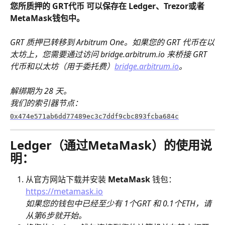
您所质押的 GRT代币 可以保存在 Ledger、Trezor或者
MetaMask钱包中。
​GRT 质押已转移到 Arbitrum One。如果您的 GRT 代币在以
太坊上，您需要通过访问 bridge.arbitrum.io 来桥接 GRT 
代币和以太坊（用于委托费）
bridge.arbitrum.io
。
​解绑期为 28 天。
我们的索引器节点：
0x474e571ab6dd77489ec3c7ddf9cbc893fcba684c
Ledger（通过MetaMask）的使用说
明：
从官方网站下载并安装 
MetaMask 
钱包：
https://metamask.io
如果您的钱包中已经至少有 1个GRT 和 0.1个ETH，请
从第6步就开始。