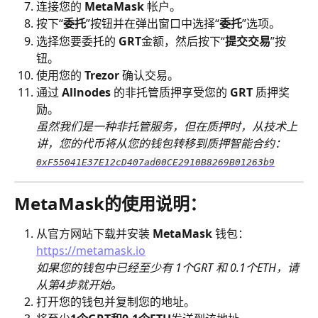
连接您的 
MetaMask
 帐户。
按下“
委托
”按钮并在弹出窗口中选择“
委托
”选项。
选择您要委托的 
GRT
金额，然后按下“
提交交易
”按
钮。
使用您的 
Trezor
 确认交易。
通过 
Allnodes
 的非托管质押享受您的 
GRT 
质押奖
励。
虽然我们是一种非托管服务，但在质押时，从技术上
讲，您的代币将从您的钱包转移到质押智能合约：
0xF55041E37E12cD407ad00CE2910B8269B01263b9
MetaMask的使用说明：
从官方网站下载并安装 
MetaMask 
钱包：
https://metamask.io
如果您的钱包中已经至少有 1个GRT 和 0.1个ETH，请
从第4步就开始。
打开您的钱包并复制您的地址。