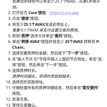
如果您的钱包中已有至少 25.1个AVAX，从第5步就开
始。
打开官方 
Core 钱包
：
https://core.app
点击“
接收
”按钮。
将至少
25.1个AVAX
发送此地址上。
需要 0.1个AVAX 来支付设置交易的费用。
转到“
质押
”选项卡并单击“
委托
”按钮。
单击“
转移 AVAX
”按钮并将至少 
25个AVAX
 转移到 
P-
Chain
。
选择您要质押的金额，然后按下“
下一步
”按钮。
在“输入节点 ID”字段中插入上面的节点地址，单击“选
择”按钮，然后单击“下一步”按钮。
选择质押时长。
质押时间越长，获得的奖励就越多。
选择您的奖励地址。
仔细检查所有的质押详细信息，然后单击“
提交委托
”
按钮。
批准交易。
等待交易确认。