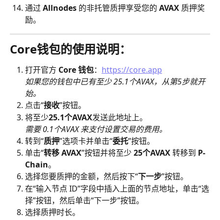
通过
 Allnodes
 的非托管质押享受您的 
AVAX
 质押奖
励。
Core钱包的使用说明：
打开官方 
Core 钱包
：
https://core.app
如果您的钱包中已有至少 25.1个AVAX，从第5步就开
始。
点击“
接收
”按钮。
将至少
25.1个AVAX
发送此地址上。
需要 0.1个AVAX 来支付设置交易的费用。
转到“
质押
”选项卡并单击“
委托
”按钮。
单击“
转移 AVAX
”按钮并将至少 
25个AVAX
 转移到 
P-
Chain
。
选择您要质押的金额，然后按下“
下一步
”按钮。
在“输入节点 ID”字段中插入上面的节点地址，单击“选
择”按钮，然后单击“下一步”按钮。
选择质押时长。