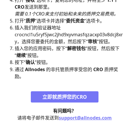
CRO
发送到那里。
​需要 0.1个CRO来支付初始和未来的质押交易费用。
打开“
质押
”选项卡并选择“
委托资金
”选项卡。
插入我们的验证器地址 
crocncl1u5ryf5jwc2jhd9xyvmasfqzacxp03v8dcj8xr
y，选择您要委托的金额，然后按下“
审核
”按钮。
插入您的应用密码，按下“
解密钱包
”按钮，然后按下
“
继续
”按钮。
按下“
确认
”按钮。
通过 
Allnodes
 的非托管质押享受您的 
CRO
 质押奖
励。
立即就质押您的CRO
有问题吗？
请将电子邮件发送到
support@allnodes.com