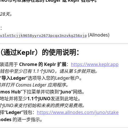
O币可以保存在您的 Ledger 或 Keplr 钱包中。
28天。
：
 (Allnodes)
v3lnt5cjjk9658yyrv2673pcqx3nzvkg256xjp
r（通过Keplr）的使用说明：
装适用于 
Chrome 的 Keplr 扩展
：
https://www.keplr.app
钱包中至少已有 1.1个JUNO，请从第 5步就开始。
“
导入Ledger
”选项导入您的Ledger帐户。
打开 Cosmos Ledger 应用程序。
smos Hub
”下拉菜单并切换到“
Juno
”网络。
地址并将至少
1.1个JUNO
发送到此地址。
.1个JUNO来支付初始和未来的质押交易费用。
择“
Ledger
”钱包：
https://www.allnodes.com/juno/stake
nodes
 的进一步指示。