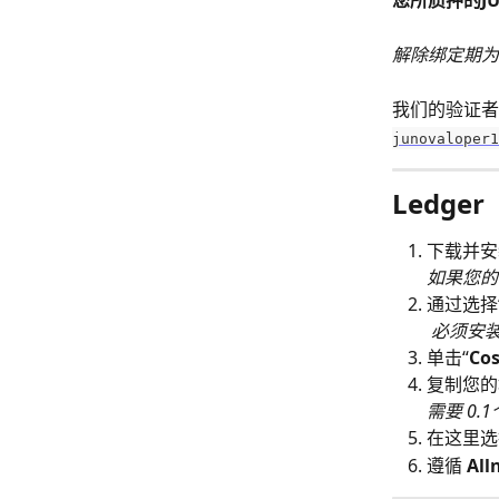
您所质押的JUN
解除绑定期为
我们的验证者
junovaloper1
Ledge
下载并安
如果您的
通过选择
必须安装并
单击“
Co
复制您的
需要 0
在这里选
遵循 
All