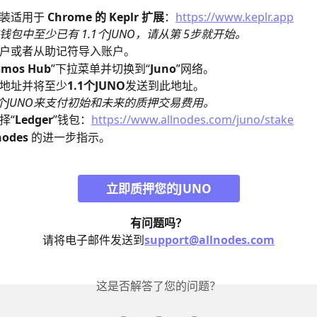
装适用于 
Chrome 的 Keplr 扩展
：
https://www.keplr.app
钱包中至少已有 1.1个JUNO，请从第 5步就开始。
户或者从助记符导入账户。
smos Hub
”下拉菜单并切换到“
Juno
”网络。
地址并将至少
1.1个JUNO
发送到此地址。
.1个JUNO来支付初始和未来的质押交易费用。
择“
Ledger
”钱包：
https://www.allnodes.com/juno/stake
nodes
 的进一步指示。
立即质押您的JUNO
有问题吗？
请将电子邮件发送到
support@allnodes.com
这是否解答了您的问题？