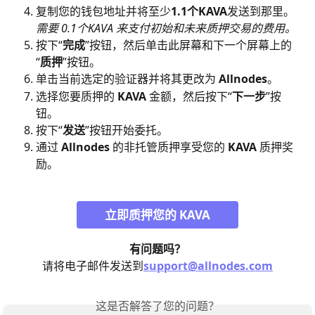
复制您的钱包地址并将至少
1.1个KAVA
发送到那里。
​需要 0.1个KAVA 来支付初始和未来质押交易的费用。
按下“
完成
”按钮，然后单击此屏幕和下一个屏幕上的
“
质押
”按钮。
单击当前选定的验证器并将其更改为 
Allnodes
。
选择您要质押的 
KAVA
 金额，然后按下“
下一步
”按
钮。
按下“
发送
”按钮开始委托。
通过 
Allnodes
 的非托管质押享受您的 
KAVA
 质押奖
励。
立即质押您的 KAVA
有问题吗？
请将电子邮件发送到
support@allnodes.com
这是否解答了您的问题？