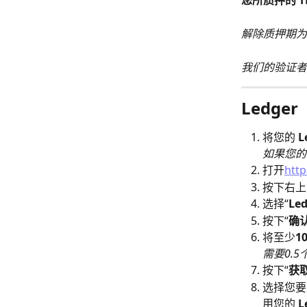
您所质押的 TR
​解除质押期为 
我们的验证者
Ledge
将您的 
L
如果您的
打开
http
按下右上
选择“
Led
按下“
确
将至少
1
需要0.
按下“
获
选择您要
用您的 
L