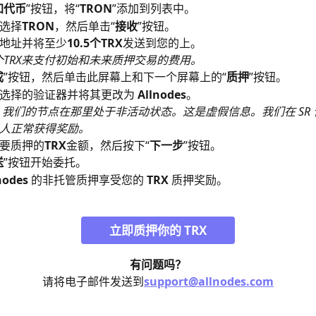
加代币
”按钮，将“
TRON
”添加到列表中。
选择
TRON
，然后单击“
接收
”按钮。
地址并将至少
10.5个TRX
发送到您的上。
5个TRX来支付初始和未来质押交易的费用。
成
”按钮，然后单击此屏幕上和下一个屏幕上的“
质押
”按钮。
选择的验证器并将其更改为 
Allnodes
。
我们的节点在那里处于非活动状态。这是虚假信息。我们在 SR
人正常获得奖励。
要质押的
TRX
金额，然后按下“
下一步
”按钮。
送
”按钮开始委托。
nodes
 的非托管质押享受您的 
TRX
 质押奖励。
立即质押你的 TRX
有问题吗？
请将电子邮件发送到
support@allnodes.com