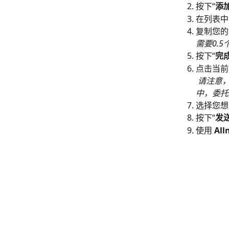
按下“
添
在列表中
复制您的
需要0.
按下“
完
点击当前
请注意，
中，委托
选择您想
按下“
发
使用 
All