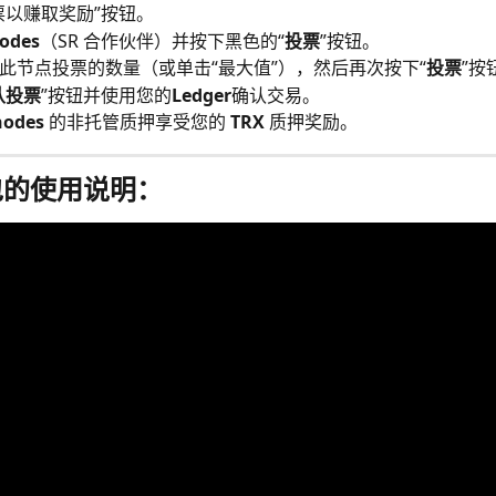
票以赚取奖励”按钮。
nodes
（SR 合作伙伴）并按下黑色的“
投票
”按钮。
此节点投票的数量（或单击“最大值”），然后再次按下“
投票
”按
认投票
”按钮并使用您的
Ledger
确认交易。
nodes
 的非托管质押享受您的 
TRX
 质押奖励。
包的使用说明：