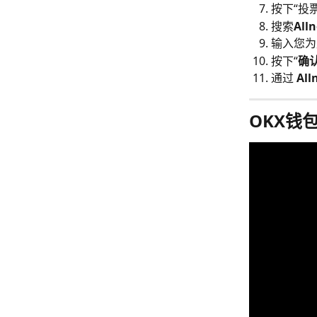
按下“投
搜索
All
输入您为
按下“
确
通过 
All
OKX钱