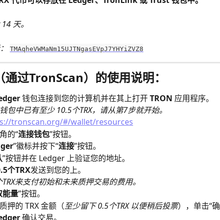
X 代币可以存放在 Ledger、TronLink 或 Trust 钱包中。
14 天。
：
TMAqheVWMaNm15UJTNgasEVpJ7YHYiZVZ8
r（通过TronScan）的使用说明：
edger
 钱包连接到您的计算机并在其上打开 
TRON
 应用程序。
钱包中已有至少 10.5个TRX，请从第7步就开始。
s://tronscan.org/#/wallet/resources
角的“
连接钱包
”按钮。
ger
”徽标并按下“
连接
”按钮。
认
”按钮并在 Ledger 上验证您的地址。
0.5个TRX
发送到您的上。
5个TRX来支付初始和未来质押交易的费用。
取能量
”按钮。
质押的 TRX 金额（
至少留下 0.5个TRX 以便稍后投票
），单击“确
edger
 确认交易。