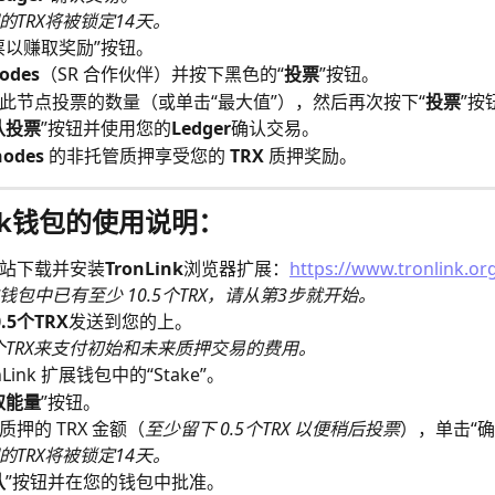
的TRX将被锁定14天。
票以赚取奖励”按钮。
nodes
（SR 合作伙伴）并按下黑色的“
投票
”按钮。
此节点投票的数量（或单击“最大值”），然后再次按下“
投票
”按
认投票
”按钮并使用您的
Ledger
确认交易。
nodes
 的非托管质押享受您的 
TRX
 质押奖励。
ink钱包的使用说明：
站下载并安装
TronLink
浏览器扩展：
https://www.tronlink.or
钱包中已有至少 10.5个TRX，请从第3步就开始。
0.5个TRX
发送到您的上。
5个TRX来支付初始和未来质押交易的费用。
Link 扩展钱包中的“Stake”。
取能量
”按钮。
质押的 TRX 金额（
至少留下 0.5个TRX 以便稍后投票
），单击“确
的TRX将被锁定14天。
认
”按钮并在您的钱包中批准。