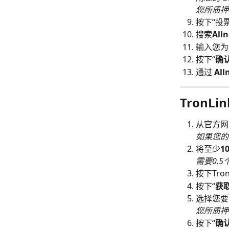
您所质押
按下“投
搜索
All
输入您为
按下“
确
通过 
All
TronL
从官方网
如果您的
将至少
1
需要0.
按下Tron
按下“
获
选择您要
您所质押
按下“
确