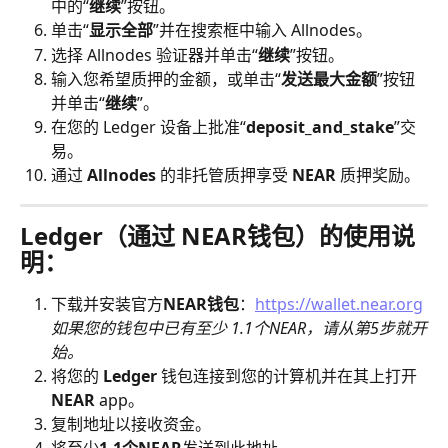
中的“
继续
”按钮。
单击“
显示全部
”并在搜索框中输入 Allnodes。
选择 Allnodes 验证器并单击“
继续
”按钮。
输入您希望质押的金额，或单击“
发送最大金额
”按钮
并单击“
继续
”。
在您的 Ledger 设备上批准“
deposit_and_stake
”交
易。
通过 
Allnodes
 的非托管质押享受 
NEAR
 质押奖励。
Ledger（通过 NEAR钱包）的使用说
明：
下载并安装官方
NEAR钱包
：
https://wallet.near.org
如果您的钱包中已有至少 1.1个NEAR，请从第5步就开
始。
将您的
 Ledger
 钱包连接到您的计算机并在其上打开 
NEAR
 app。
复制地址以接收资金。