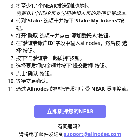
将至少
1.1个NEAR
发送到此地址。
需要 0.1个NEAR来支付初始和未来的质押交易成本。
转到“
Stake
”选项卡并按下“
Stake My Tokens
”按
钮。
打开“
赚取
”选项卡并点击“
添加委托人
”按钮。
在“
验证者账户ID
”字段中输入allnodes，然后按“
选
择
”按钮。
按下“
与验证者一起质押
”按钮。
选择要质押的金额并按下“
提交质押
”按钮。
点击“
确认
”按钮。
等待交易确认。
通过 
Allnodes
 的非托管质押享受 
NEAR
 质押奖励。
立即质押您的NEAR
有问题吗？
请将电子邮件发送到
support@allnodes.com