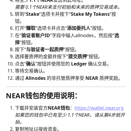
将至少
1.1个NEAR
发送到此地址。
需要 0.1个NEAR来支付初始和未来的质押交易成本。
转到“
Stake
”选项卡并按下“
Stake My Tokens
”按
钮。
打开“
赚取
”选项卡并点击“
添加委托人
”按钮。
在“
验证者账户ID
”字段中输入allnodes，然后按“
选
择
”按钮。
按下“
与验证者一起质押
”按钮。
选择要质押的金额并按下“
提交质押
”按钮。
点击“
确认
”按钮并使用您的 
Ledger
 确认交易。
等待交易确认。
通过 
Allnodes
 的非托管质押享受 
NEAR
 质押奖励。
NEAR钱包的使用说明：
下载并安装官方
NEAR钱包
：
https://wallet.near.org
如果您的钱包中已有至少 1.1个NEAR，请从第4步就开
始。
复制地址以接收资金。