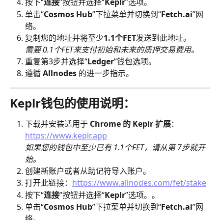
按下“
连接
”按钮并选择“
Keplr
”选项。
单击“
Cosmos Hub
”下拉菜单并切换到“
Fetch.ai
”网
络。
复制您的地址并将至少
1.1个FET
发送到此地址。
需要 0.1个FET来支付初始和未来的质押交易费用。
重复第3步并选择“
Ledger
”钱包选项。
遵循 
Allnodes
 的进一步指示。
Keplr钱包的使用说明：
下载并安装适用于 
Chrome 的 Keplr 扩展
：
https://www.keplr.app
如果您的钱包中至少已有 1.1个FET，请从第 7步就开
始。
创建新账户或者从助记符导入账户。
打开此链接：
https://www.allnodes.com/fet/stake
按下“
连接
”按钮并选择“
Keplr
”选项。。
单击“
Cosmos Hub
”下拉菜单并切换到“
Fetch.ai
”网
络。