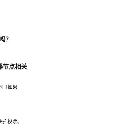
词吗？
证器节点相关
记词（如果
的委托投票。