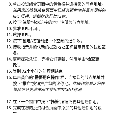
单击投资组合页面中的黄色栏并连接您的节点地址。
如果您的投资组合页面中已经有迷你池并且有足够的 
RPL 质押，请继续执行第12步。
按下“
注册
”将您连接的地址注册为节点地址。
批准
 RPL 
代币。
质押 
RPL
。
按下“
创建
”按钮创建一个空闲的迷你池。
接收指示并确认新的提款地址正确且带有您的钱包签
名。
更新提款凭证，等待它们更新，然后单击“
检查更
改
”。
等到 
72个小时
的清理期结束。
单击黄色的“
需要用户操作
”栏，连接您的节点地址并
按下“
推广
”按钮推广您的迷你池。
此操作将激活您在
提款凭证更改过程中使用的空闲迷你池。
在下一个窗口中按下“
托管
”按钮托管其他迷你池。
完成在您的投资组合页面中添加的其他迷你池的设