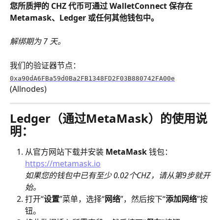
您所质押的 CHZ 代币可通过 WalletConnect 保存在 
Metamask、Ledger 或任何其他钱包中。
解绑期为 7 天。
我们的验证器节点： 
0xa90dA6FBa59d0Ba2FB1348FD2F03B880742FA00e
(Allnodes)
Ledger（通过MetaMask）的使用说
明：
从官方网站下载并安装 
MetaMask 
钱包：
https://metamask.io
​如果您的钱包中已有至少 0.02个CHZ，请从第9步就开
始。
打开“
设置
”菜单，选择“
网络
”，然后按下“
添加网络
”按
钮。