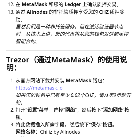
在 
MetaMask 
和您的 
Ledger 
上确认质押交易。
通过 
Allnodes
 的非托管质押享受您的 
CHZ 
质押奖
励。
虽然我们是一种非托管服务，但在激活验证器节点
时，从技术上讲，您的代币将从您的钱包发送到质押
智能合约。
Trezor（通过MetaMask）的使用说
明：
从官方网站下载并安装 
MetaMask 
钱包：
https://metamask.io
​如果您的钱包中已有至少 0.02个CHZ，请从第9步就开
始。
打开“
设置
”菜单，选择“
网络
”，然后按下“
添加网络
”按
钮。
将此数据插入所需字段，然后按下“
保存
”按钮。
​网络名称
：Chiliz by Allnodes