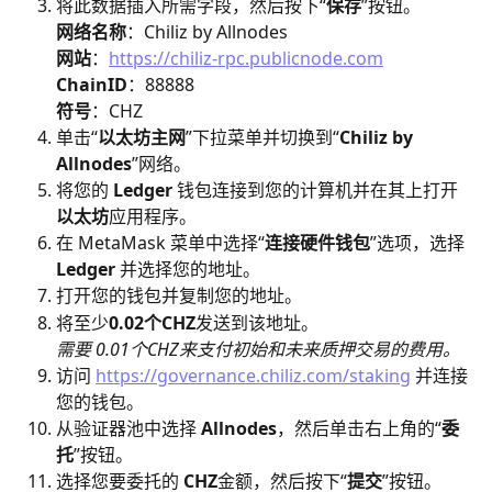
将此数据插入所需字段，然后按下“
保存
”按钮。
​网络名称
：Chiliz by Allnodes
网站
：
https://chiliz-rpc.publicnode.com
ChainID
：88888
​符号
：CHZ
单击“
以太坊主网
”下拉菜单并切换到“
Chiliz by 
Allnodes
”网络。
将您的 
Ledger
 钱包连接到您的计算机并在其上打开
以太坊
应用程序。
在 MetaMask 菜单中选择“
连接硬件钱包
”选项，选择 
Ledger 
并选择您的地址。
打开您的钱包并复制您的地址。
将至少
0.02个CHZ
发送到该地址。
​需要 0.01个CHZ来支付初始和未来质押交易的费用。
访问 
https://governance.chiliz.com/staking
 并连接
您的钱包。
从验证器池中选择 
Allnodes
，然后单击右上角的“
委
托
”按钮。
选择您要委托的 
CHZ
金额，然后按下“
提交
”按钮。