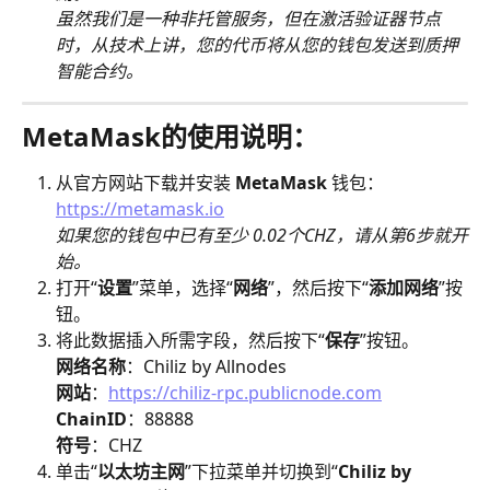
虽然我们是一种非托管服务，但在激活验证器节点
时，从技术上讲，您的代币将从您的钱包发送到质押
智能合约。
MetaMask的使用说明：
从官方网站下载并安装 
MetaMask 
钱包：
https://metamask.io
​如果您的钱包中已有至少 0.02个CHZ，请从第6步就开
始。
打开“
设置
”菜单，选择“
网络
”，然后按下“
添加网络
”按
钮。
将此数据插入所需字段，然后按下“
保存
”按钮。
​网络名称
：Chiliz by Allnodes
网站
：
https://chiliz-rpc.publicnode.com
ChainID
：88888
​符号
：CHZ
单击“
以太坊主网
”下拉菜单并切换到“
Chiliz by 