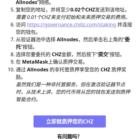
Allnodes
”网络。
复制您的地址，并将至少
0.02个CHZ
发送到该地址。
​需要 0.01个CHZ来支付初始和未来质押交易的费用。
访问 
https://governance.chiliz.com/staking
 并连接
您的钱包。
从验证器池中选择 
Allnodes
，然后单击右上角的“
委
托
”按钮。
选择您要委托的 
CHZ
金额，然后按下“
提交
”按钮。
在 
MetaMask
上确认质押交易。
通过 
Allnodes
 的非托管质押享受您的 
CHZ 
质押奖
励。
虽然我们是一种非托管服务，但在激活验证器节点
时，从技术上讲，您的代币将从您的钱包发送到质押
智能合约。
立即就质押您的CHZ
有问题吗？