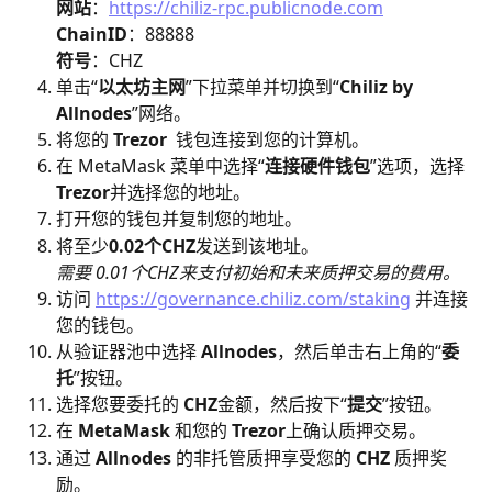
网站
：
https://chiliz-rpc.publicnode.com
ChainID
：88888
​符号
：CHZ
单击“
以太坊主网
”下拉菜单并切换到“
Chiliz by 
Allnodes
”网络。
将您的 
Trezor 
 钱包连接到您的计算机。
在 MetaMask 菜单中选择“
连接硬件钱包
”选项，选择
Trezor
并选择您的地址。
打开您的钱包并复制您的地址。
将至少
0.02个CHZ
发送到该地址。
​需要 0.01个CHZ来支付初始和未来质押交易的费用。
访问 
https://governance.chiliz.com/staking
 并连接
您的钱包。
从验证器池中选择 
Allnodes
，然后单击右上角的“
委
托
”按钮。
选择您要委托的 
CHZ
金额，然后按下“
提交
”按钮。
在 
MetaMask 
和您的 
Trezor
上确认质押交易。
通过 
Allnodes
 的非托管质押享受您的 
CHZ 
质押奖
励。