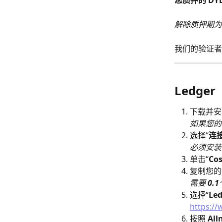
您质押的 DYD
解除质押期为 
我们的验证者
Ledge
下载并安装
​​如果您
选择“
连
​必须安装
单击“
Co
复制您的
​需要 
0.1
选择“
Led
https:/
按照 
All