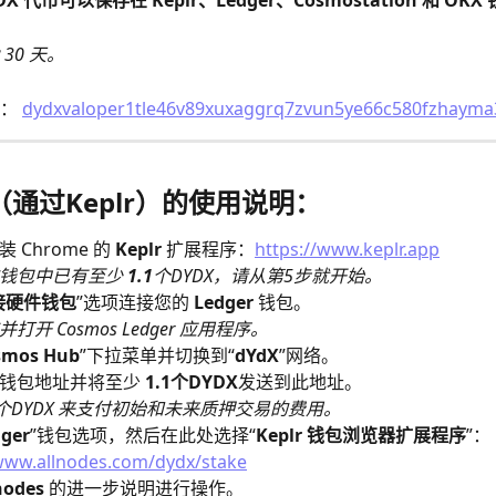
X 代币可以保存在 Keplr、Ledger、Cosmostation 和 OK
30 天。
： 
dydxvaloper1tle46v89xuxaggrq7zvun5ye66c580fzhayma
r（通过Keplr）的使用说明：
 Chrome 的 
Keplr
 扩展程序：
https://www.keplr.app
的钱包中已有至少 
1.1
个DYDX，请从第5步就开始。
接硬件钱包
”选项连接您的 
Ledger 
钱包。
并打开 Cosmos Ledger 应用程序。
smos Hub
”下拉菜单并切换到“
dYdX
”网络。
钱包地址并将至少 
1.1个DYDX
发送到此地址。
个DYDX 来支付初始和未来质押交易的费用。
ger
”钱包选项，然后在此处选择“
Keplr 钱包浏览器扩展程序
”：
/www.allnodes.com/dydx/stake
nodes 
的进一步说明进行操作。