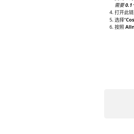
​需要 
0.1
打开此链
选择“
Co
按照 
All